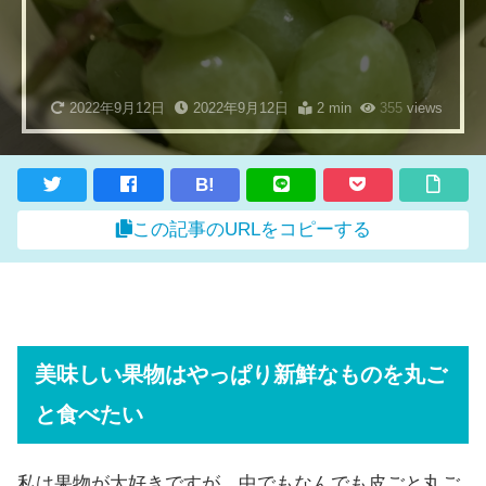
2022年9月12日
2022年9月12日
2 min
355
views
B!
この記事のURLをコピーする
美味しい果物はやっぱり新鮮なものを丸ご
と食べたい
私は果物が大好きですが、中でもなんでも皮ごと丸ご