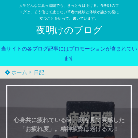
人生どんなに真っ暗闇でも、きっと夜は明ける。夜明けのブ
ログは、そう信じて止まない筆者の経験と体験が誰かの役に
立つことを祈って、書いています。
夜明けのブログ
当サイトの各ブログ記事にはプロモーションが含まれてい
ます
ホーム
日記
心身共に疲れている時、顔を見て実感した
「お疲れ度」。精神疲弊は老ける元！