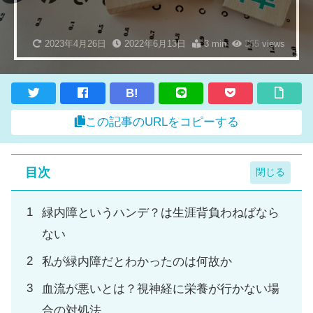
2023年4月26日
2022年6月13日
3 min
365
views
B!
この記事のURLをコピーする
目次
緑内障というハンデ？は生涯背負わねばなら
ない
私が緑内障だとわかったのは何故か
血流が悪いとは？視神経に栄養が行かない場
合の対処法