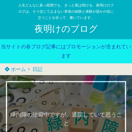
人生どんなに真っ暗闇でも、きっと夜は明ける。夜明けのブ
ログは、そう信じて止まない筆者の経験と体験が誰かの役に
立つことを祈って、書いています。
夜明けのブログ
当サイトの各ブログ記事にはプロモーションが含まれてい
ます
ホーム
日記
緑内障の治療中ですが、通院していて思うこ
と