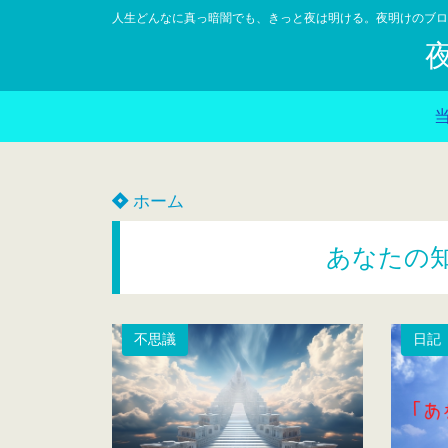
人生どんなに真っ暗闇でも、きっと夜は明ける。夜明けのブロ
ホーム
あなたの
不思議
日記