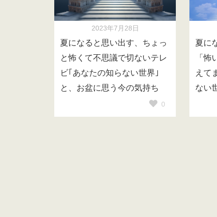
2023年7月28日
夏になると思い出す、ちょっ
夏に
と怖くて不思議で切ないテレ
「怖
ビ｢あなたの知らない世界｣
えて
と、お盆に思う今の気持ち
ない
0