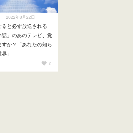
2022年8月22日
なると必ず放送される
い話」のあのテレビ、覚
ますか？「あなたの知ら
世界」
0