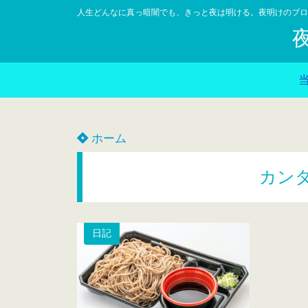
人生どんなに真っ暗闇でも、きっと夜は明ける。夜明けのブロ
ホーム
カン
日記