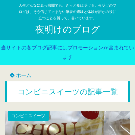
人生どんなに真っ暗闇でも、きっと夜は明ける。夜明けのブ
ログは、そう信じて止まない筆者の経験と体験が誰かの役に
立つことを祈って、書いています。
夜明けのブログ
当サイトの各ブログ記事にはプロモーションが含まれてい
ます
ホーム
コンビニスイーツの記事一覧
コンビニスイーツ