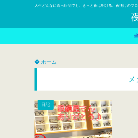
人生どんなに真っ暗闇でも、きっと夜は明ける。夜明けのブロ
ホーム
メ
日記