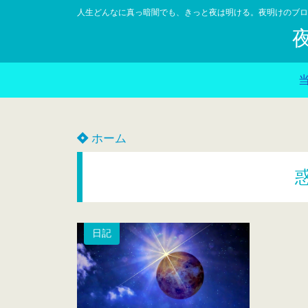
人生どんなに真っ暗闇でも、きっと夜は明ける。夜明けのブロ
ホーム
日記