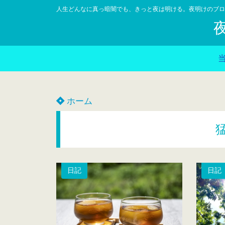
人生どんなに真っ暗闇でも、きっと夜は明ける。夜明けのブロ
ホーム
日記
日記