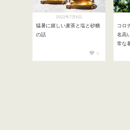
2022年7月6日
猛暑に嬉しい麦茶と塩と砂糖
コロ
の話
名高
常な
0