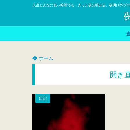
人生どんなに真っ暗闇でも、きっと夜は明ける。夜明けのブロ
ホーム
開き
日記