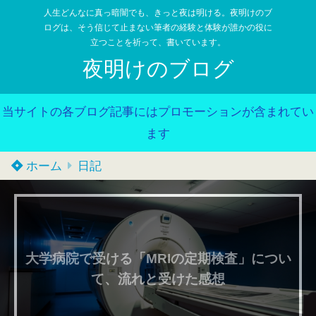
人生どんなに真っ暗闇でも、きっと夜は明ける。夜明けのブ
ログは、そう信じて止まない筆者の経験と体験が誰かの役に
立つことを祈って、書いています。
夜明けのブログ
当サイトの各ブログ記事にはプロモーションが含まれてい
ます
ホーム
日記
大学病院で受ける「MRIの定期検査」につい
て、流れと受けた感想