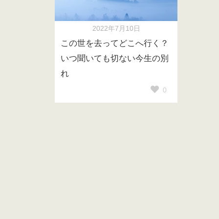
2022年7月10日
この世を去ってどこへ行く？
いつ聞いても切ない今生の別
れ
0