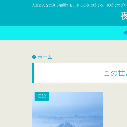
人生どんなに真っ暗闇でも、きっと夜は明ける。夜明けのブロ
ホーム
この世
日記