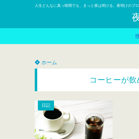
人生どんなに真っ暗闇でも、きっと夜は明ける。夜明けのブロ
ホーム
コーヒーが飲
日記