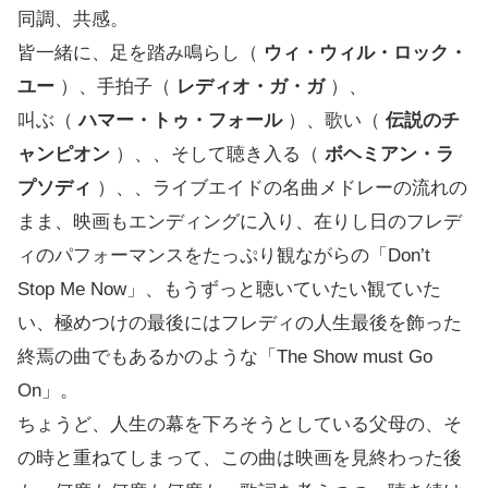
同調、共感。
皆一緒に、足を踏み鳴らし（
ウィ・ウィル・ロック・
ユー
）、手拍子（
レディオ・ガ・ガ
）、
叫ぶ（
ハマー・トゥ・フォール
）、歌い（
伝説のチ
ャンピオン
）、、そして聴き入る（
ボヘミアン・ラ
プソディ
）、、ライブエイドの名曲メドレーの流れの
まま、映画もエンディングに入り、在りし日のフレデ
ィのパフォーマンスをたっぷり観ながらの「Don’t
Stop Me Now」、もうずっと聴いていたい観ていた
い、極めつけの最後にはフレディの人生最後を飾った
終焉の曲でもあるかのような「The Show must Go
On」。
ちょうど、人生の幕を下ろそうとしている父母の、そ
の時と重ねてしまって、この曲は映画を見終わった後