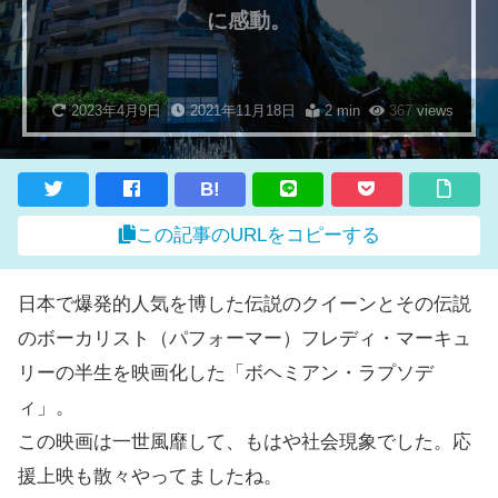
に感動。
2023年4月9日
2021年11月18日
2 min
367
views
B!
この記事のURLをコピーする
日本で爆発的人気を博した伝説のクイーンとその伝説
のボーカリスト（パフォーマー）フレディ・マーキュ
リーの半生を映画化した「ボヘミアン・ラプソデ
ィ」。
この映画は一世風靡して、もはや社会現象でした。応
援上映も散々やってましたね。