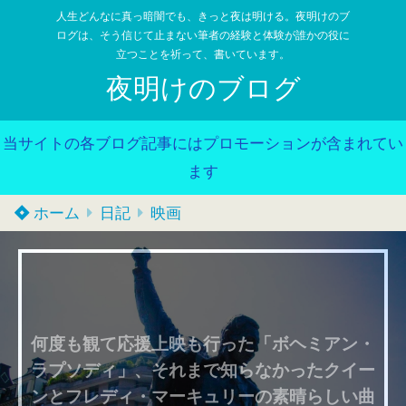
人生どんなに真っ暗闇でも、きっと夜は明ける。夜明けのブ
ログは、そう信じて止まない筆者の経験と体験が誰かの役に
立つことを祈って、書いています。
夜明けのブログ
当サイトの各ブログ記事にはプロモーションが含まれてい
ます
ホーム
日記
映画
何度も観て応援上映も行った「ボヘミアン・
ラプソディ」、それまで知らなかったクイー
ンとフレディ・マーキュリーの素晴らしい曲